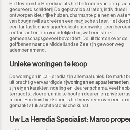
Tarifa
Het leven in La Heredia is als het betreden van een prach
gecureerd schilderij. De geplaveide straten, individueel
ontworpen kleurrijke huizen, charmante pleinen en water
van bougainvillea creëren een magische sfeer. Het dorp
een fantastische slager/delicatessenwinkel, een beroe
restaurant en een vriendelijke bar, wat een sterk
gemeenschapsgevoel bevordert. De uitzichten over de
golfbanen naar de Middellandse Zee zijn gewoonweg
adembenemend.
Unieke woningen te koop
De woningen in La Heredia zijn allemaal uniek. De markt 
uit prachtig vervaardigde
rijwoningen en appartementen
zijn eigen karakter, indeling en kleurenschema. Veel heb
terracotta vloeren, antieke houten deuren en privéterra
tuinen. Een huis hier kopen is het verwerven van een op 
gemaakt stuk architectonische kunst.
Uw La Heredia Specialist: Marco prope