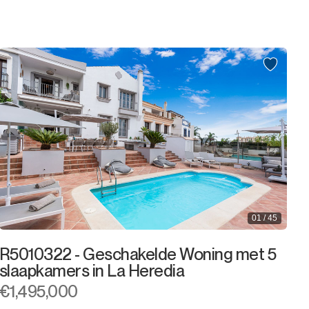
2.000.000€
2.000.000€ +
01 / 45
R5010322 - Geschakelde Woning met 5
slaapkamers in La Heredia
€1,495,000