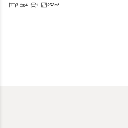
3
4
1
253m²
Ronda
San Diego
San Enrique
San Luis de Sabinillas
San Martín de Tesorillo
San Pedro de Alcántara
San Roque
San Roque Club
Selwo