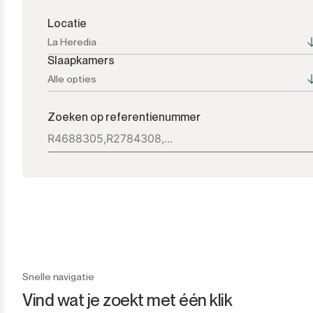
Locatie
La Heredia
Slaapkamers
Alle opties
Alle opties
Alle opties
Zoeken op referentienummer
Atalaya
1+
Bel Air
2+
Benahavís
3+
Benamara
4+
Cancelada
5+
Snelle navigatie
Vind wat je zoekt met één klik
Casares
6+