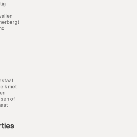
tig
vallen
 herbergt
md
bestaat
, elk met
ben
ssen of
maat
rties