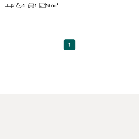
3
4
1
167m²
Aparthotel
Bedrijfsgebouwen
Anders
1