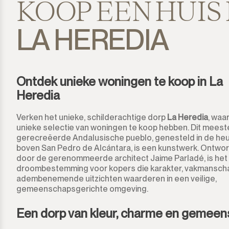
KOOP EEN HUIS 
Sotogrande
LA HEREDIA
Sotogrande Alto
Sotogrande Costa
Ontdek unieke woningen te koop in La
Sotogrande Marina
Heredia
Sotogrande Puerto
Verken het unieke, schilderachtige dorp
La Heredia
, waa
unieke selectie van woningen te koop hebben. Dit meeste
Torreguadiaro
gerecreëerde Andalusische pueblo, genesteld in de he
boven San Pedro de Alcántara, is een kunstwerk. Ontwo
Valle Romano
door de gerenommeerde architect Jaime Parladé, is het
droombestemming voor kopers die karakter, vakmansch
adembenemende uitzichten waarderen in een veilige,
Castellar de la Frontera
gemeenschapsgerichte omgeving.
Jimena de la Frontera
Een dorp van kleur, charme en gemee