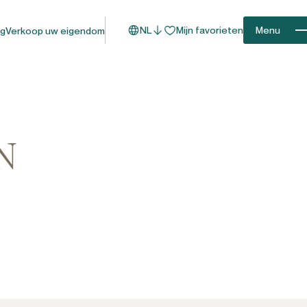
NL
Mijn favorieten
Menu
og
Verkoop uw eigendom
N