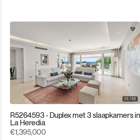
Los Arqueros
Los Flamingos
Manilva
Marbella
Monda
Monte Halcones
Ojén
01 / 52
Pueblo Nuevo de Guadiaro
R5264593 - Duplex met 3 slaapkamers in
Puerto Banús
La Heredia
€1,395,000
Punta Chullera