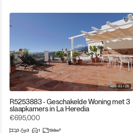
El Presidente
Estepona
Gaucín
Guadalmina Alta
Guadalmina Baja
Guadiaro
01 / 26
La Alcaidesa
R5253883 - Geschakelde Woning met 3
La Duquesa
slaapkamers in La Heredia
€695,000
La Heredia
3
3
1
198m²