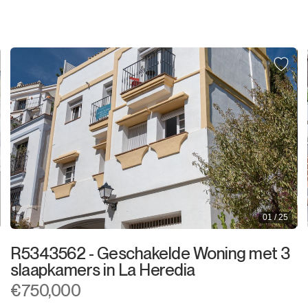
Winkel
Kantoor
Bergruimte
Nachtclub
Magazijn
Garage
Zaak
01 / 25
Aanlegplaats
R5343562 - Geschakelde Woning met 3
Kiosk
slaapkamers in La Heredia
€750,000
Kappers