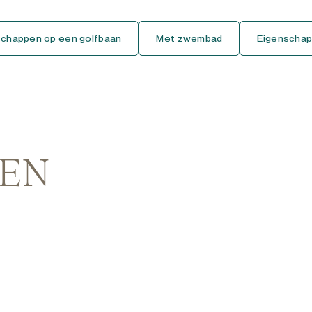
Gelijkvloers Studio
schappen op een golfbaan
Met zwembad
Eigenschap
Tussenverdieping Studio
Bovenste Verdieping Studio
Huis
Vrijstaande Villa
PEN
Semi-Vrijstaande Villa
Geschakelde Woning
Finca-Cortijo
Bungalow