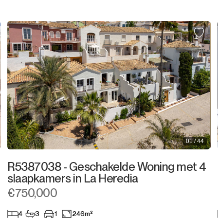
Percelen
Residentiele Percelen
Commercieel Percelen
Grond
Grond met Ruin
Commercieel
01 / 44
Bar
R5387038 - Geschakelde Woning met 4
Restaurant
slaapkamers in La Heredia
€750,000
Hotel
4
3
1
246m²