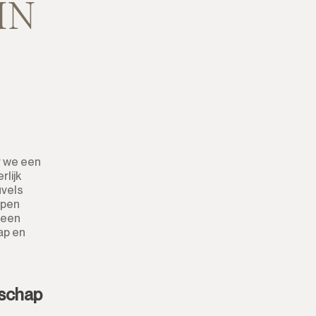
IN
r we een
rlijk
uvels
rpen
 een
ap en
nschap