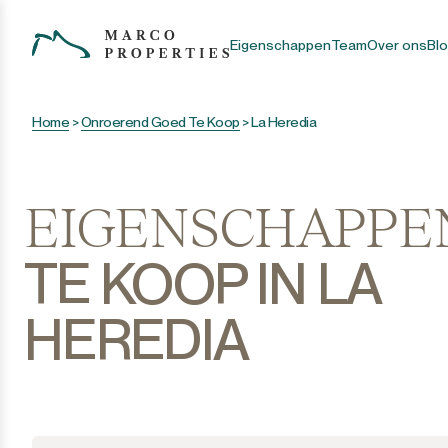
Eigenschappen
Team
Over ons
Bl
Home
>
Onroerend Goed Te Koop
>
La Heredia
EIGENSCHAPPE
TE KOOP IN LA
HEREDIA