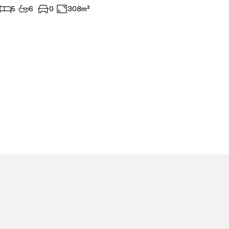
5
6
0
308m²