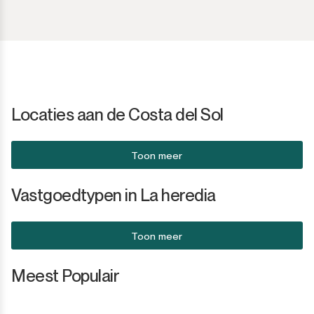
San Luis de Sabinillas
Anders
San Martín de Tesorillo
San Pedro de Alcántara
San Roque
Locaties aan de Costa del Sol
San Roque Club
Toon meer
Selwo
Vastgoedtypen in La heredia
Sotogrande
Toon meer
Sotogrande Alto
Meest Populair
Sotogrande Costa
Sotogrande Marina