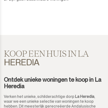
Cortijo Blanco
Bovenste Verdieping Studio
450.000€
450.000€
Costalita
Huis
500.000€
500.000€
Diana Park
Vrijstaande Villa
550.000€
550.000€
Doña Julia
Semi-Vrijstaande Villa
600.000€
600.000€
El Padron
Geschakelde Woning
650.000€
650.000€
KOOP EEN HUIS IN LA
HEREDIA
El Paraiso
Finca-Cortijo
700.000€
700.000€
El Presidente
Bungalow
750.000€
750.000€
Ontdek unieke woningen te koop in La
Estepona
Percelen
Heredia
800.000€
800.000€
Gaucín
Residentiele Percelen
Verken het unieke, schilderachtige dorp
La Heredia
,
850.000€
850.000€
waar we een unieke selectie van woningen te koop
Guadalmina Alta
hebben. Dit meesterlijk gerecreëerde Andalusische
Commercieel Percelen
900.000€
900.000€