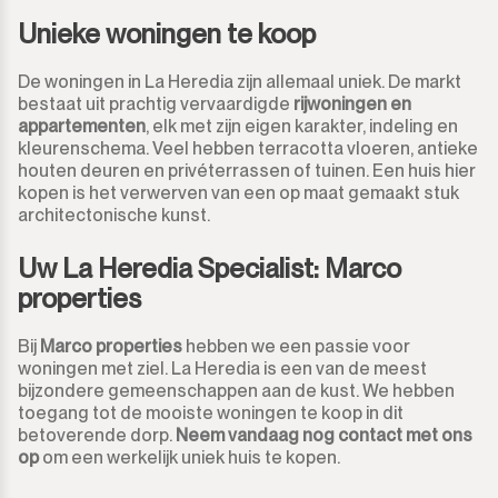
Monda
Unieke woningen te koop
Nachtclub
Monte Halcones
De woningen in La Heredia zijn allemaal uniek. De markt
Magazijn
bestaat uit prachtig vervaardigde
rijwoningen en
appartementen
, elk met zijn eigen karakter, indeling en
Ojén
Garage
kleurenschema. Veel hebben terracotta vloeren, antieke
houten deuren en privéterrassen of tuinen. Een huis hier
Pueblo Nuevo de Guadiaro
Zaak
kopen is het verwerven van een op maat gemaakt stuk
architectonische kunst.
Puerto Banús
Aanlegplaats
Uw La Heredia Specialist: Marco
Punta Chullera
properties
Kiosk
Ronda
Bij
Marco properties
hebben we een passie voor
Kappers
woningen met ziel. La Heredia is een van de meest
bijzondere gemeenschappen aan de kust. We hebben
San Diego
Aparthotel
toegang tot de mooiste woningen te koop in dit
betoverende dorp.
Neem vandaag nog contact met ons
San Enrique
op
om een werkelijk uniek huis te kopen.
Bedrijfsgebouwen