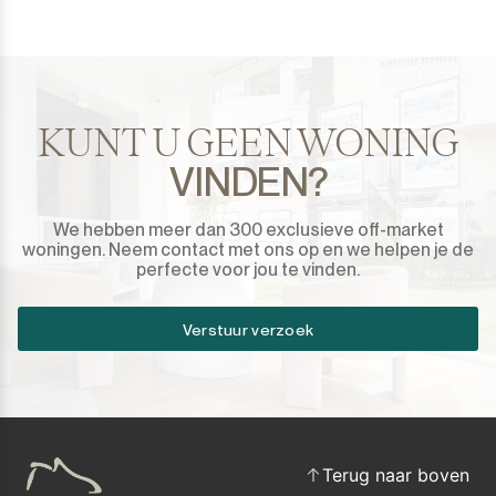
Sotogrande Puerto
Torreguadiaro
KUNT U GEEN WONING
Valle Romano
VINDEN?
Castellar de la Frontera
We hebben meer dan 300 exclusieve off-market
woningen. Neem contact met ons op en we helpen je de
Jimena de la Frontera
perfecte voor jou te vinden.
Tarifa
Verstuur verzoek
Terug naar boven