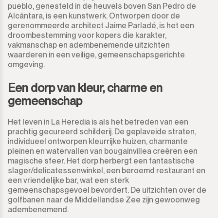
pueblo, genesteld in de heuvels boven San Pedro de
Alcántara, is een kunstwerk. Ontworpen door de
Guadalmina Baja
Grond
950.000€
950.000€
gerenommeerde architect Jaime Parladé, is het een
droombestemming voor kopers die karakter,
Guadiaro
Grond met Ruin
vakmanschap en adembenemende uitzichten
1.000.000€
1.000.000€
waarderen in een veilige, gemeenschapsgerichte
omgeving.
La Alcaidesa
Commercieel
1.100.000€
1.100.000€
Een dorp van kleur, charme en
La Duquesa
Bar
1.200.000€
1.200.000€
gemeenschap
La Heredia
Restaurant
1.300.000€
1.300.000€
Het leven in La Heredia is als het betreden van een
prachtig gecureerd schilderij. De geplaveide straten,
Los Arqueros
Hotel
1.400.000€
1.400.000€
individueel ontworpen kleurrijke huizen, charmante
pleinen en watervallen van bougainvillea creëren een
Los Flamingos
magische sfeer. Het dorp herbergt een fantastische
Winkel
1.500.000€
1.500.000€
slager/delicatessenwinkel, een beroemd restaurant en
een vriendelijke bar, wat een sterk
Manilva
Kantoor
2.000.000€
2.000.000€ +
gemeenschapsgevoel bevordert. De uitzichten over de
golfbanen naar de Middellandse Zee zijn gewoonweg
Marbella
Bergruimte
adembenemend.