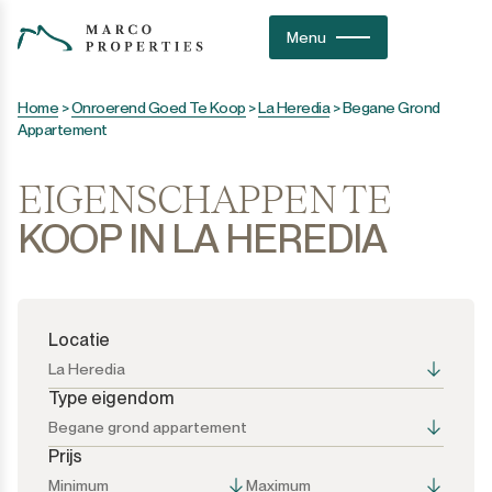
Menu
Home
>
Onroerend Goed Te Koop
>
La Heredia
>
Begane Grond
Appartement
EIGENSCHAPPEN TE
KOOP IN LA HEREDIA
Locatie
La Heredia
Type eigendom
Begane grond appartement
Prijs
Alle opties
Alle opties
Minimum
Maximum