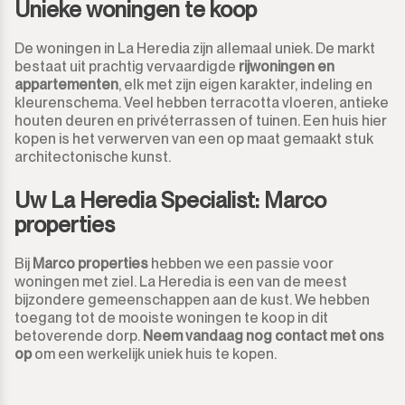
Monda
Unieke woningen te koop
Nachtclub
Monte Halcones
De woningen in La Heredia zijn allemaal uniek. De markt
Magazijn
bestaat uit prachtig vervaardigde
rijwoningen en
appartementen
, elk met zijn eigen karakter, indeling en
Ojén
Garage
kleurenschema. Veel hebben terracotta vloeren, antieke
houten deuren en privéterrassen of tuinen. Een huis hier
Pueblo Nuevo de Guadiaro
Zaak
kopen is het verwerven van een op maat gemaakt stuk
architectonische kunst.
Puerto Banús
Aanlegplaats
Uw La Heredia Specialist: Marco
Punta Chullera
properties
Kiosk
Ronda
Bij
Marco properties
hebben we een passie voor
Kappers
woningen met ziel. La Heredia is een van de meest
bijzondere gemeenschappen aan de kust. We hebben
San Diego
Aparthotel
toegang tot de mooiste woningen te koop in dit
betoverende dorp.
Neem vandaag nog contact met ons
San Enrique
op
om een werkelijk uniek huis te kopen.
Bedrijfsgebouwen
San Luis de Sabinillas
Anders