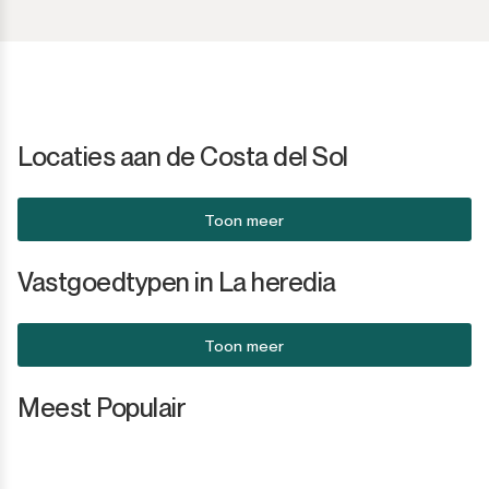
San Martín de Tesorillo
San Pedro de Alcántara
San Roque
Locaties aan de Costa del Sol
San Roque Club
Toon meer
Selwo
Vastgoedtypen in La heredia
Sotogrande
Toon meer
Sotogrande Alto
Meest Populair
Sotogrande Costa
Sotogrande Marina