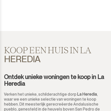
Costalita
Huis
500.000€
500.000€
Diana Park
Vrijstaande Villa
550.000€
550.000€
Doña Julia
Semi-Vrijstaande Villa
600.000€
600.000€
El Padron
Geschakelde Woning
650.000€
650.000€
KOOP EEN HUIS IN LA
HEREDIA
El Paraiso
Finca-Cortijo
700.000€
700.000€
El Presidente
Bungalow
750.000€
750.000€
Ontdek unieke woningen te koop in La
Estepona
Percelen
Heredia
800.000€
800.000€
Gaucín
Residentiele Percelen
Verken het unieke, schilderachtige dorp
La Heredia
,
850.000€
850.000€
waar we een unieke selectie van woningen te koop
Guadalmina Alta
hebben. Dit meesterlijk gerecreëerde Andalusische
Commercieel Percelen
900.000€
900.000€
pueblo, genesteld in de heuvels boven San Pedro de