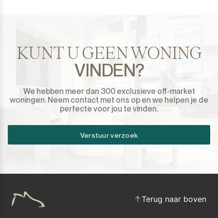
Sotogrande Puerto
Torreguadiaro
KUNT U GEEN WONING
Valle Romano
VINDEN?
Castellar de la Frontera
We hebben meer dan 300 exclusieve off-market
woningen. Neem contact met ons op en we helpen je de
Jimena de la Frontera
perfecte voor jou te vinden.
Tarifa
Verstuur verzoek
Terug naar boven