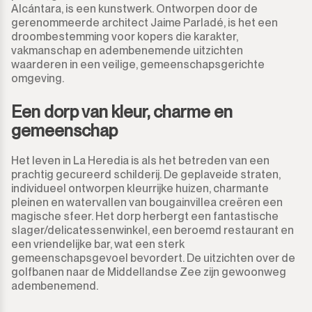
Alcántara, is een kunstwerk. Ontworpen door de
Guadalmina Baja
Grond
950.000€
950.000€
gerenommeerde architect Jaime Parladé, is het een
droombestemming voor kopers die karakter,
Guadiaro
Grond met Ruin
vakmanschap en adembenemende uitzichten
1.000.000€
1.000.000€
waarderen in een veilige, gemeenschapsgerichte
omgeving.
La Alcaidesa
Commercieel
1.100.000€
1.100.000€
Een dorp van kleur, charme en
La Duquesa
Bar
1.200.000€
1.200.000€
gemeenschap
La Heredia
Restaurant
1.300.000€
1.300.000€
Het leven in La Heredia is als het betreden van een
prachtig gecureerd schilderij. De geplaveide straten,
Los Arqueros
Hotel
1.400.000€
1.400.000€
individueel ontworpen kleurrijke huizen, charmante
pleinen en watervallen van bougainvillea creëren een
Los Flamingos
magische sfeer. Het dorp herbergt een fantastische
Winkel
1.500.000€
1.500.000€
slager/delicatessenwinkel, een beroemd restaurant en
een vriendelijke bar, wat een sterk
Manilva
Kantoor
2.000.000€
2.000.000€ +
gemeenschapsgevoel bevordert. De uitzichten over de
golfbanen naar de Middellandse Zee zijn gewoonweg
Marbella
Bergruimte
adembenemend.