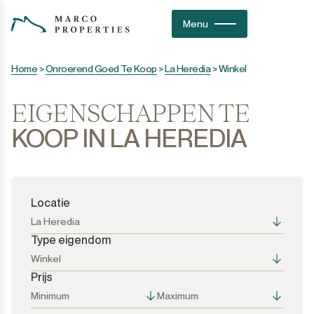
Menu
Home
>
Onroerend Goed Te Koop
>
La Heredia
>
Winkel
EIGENSCHAPPEN TE
KOOP IN LA HEREDIA
Locatie
La Heredia
Type eigendom
Winkel
Prijs
Alle opties
Alle opties
Minimum
Maximum