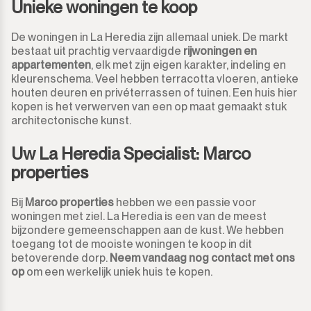
Monda
Unieke woningen te koop
Nachtclub
Monte Halcones
De woningen in La Heredia zijn allemaal uniek. De markt
Magazijn
bestaat uit prachtig vervaardigde
rijwoningen en
appartementen
, elk met zijn eigen karakter, indeling en
Ojén
Garage
kleurenschema. Veel hebben terracotta vloeren, antieke
houten deuren en privéterrassen of tuinen. Een huis hier
Pueblo Nuevo de Guadiaro
Zaak
kopen is het verwerven van een op maat gemaakt stuk
architectonische kunst.
Puerto Banús
Aanlegplaats
Uw La Heredia Specialist: Marco
Punta Chullera
properties
Kiosk
Ronda
Bij
Marco properties
hebben we een passie voor
Kappers
woningen met ziel. La Heredia is een van de meest
bijzondere gemeenschappen aan de kust. We hebben
San Diego
Aparthotel
toegang tot de mooiste woningen te koop in dit
betoverende dorp.
Neem vandaag nog contact met ons
San Enrique
op
om een werkelijk uniek huis te kopen.
Bedrijfsgebouwen
San Luis de Sabinillas
Anders