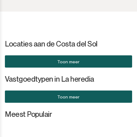
San Martín de Tesorillo
San Pedro de Alcántara
San Roque
Locaties aan de Costa del Sol
San Roque Club
Toon meer
Selwo
Vastgoedtypen in La heredia
Sotogrande
Toon meer
Sotogrande Alto
Meest Populair
Sotogrande Costa
Sotogrande Marina