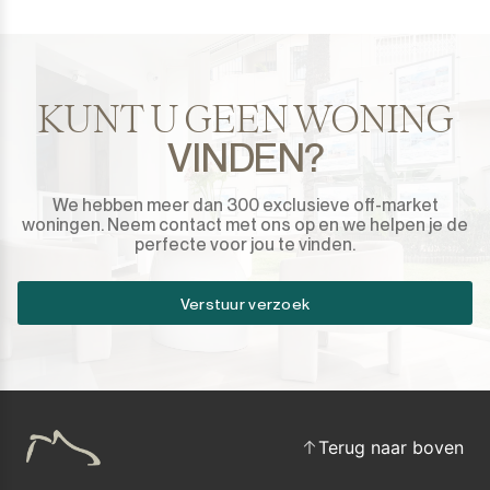
Sotogrande Puerto
Torreguadiaro
KUNT U GEEN WONING
Valle Romano
VINDEN?
Castellar de la Frontera
We hebben meer dan 300 exclusieve off-market
woningen. Neem contact met ons op en we helpen je de
Jimena de la Frontera
perfecte voor jou te vinden.
Tarifa
Verstuur verzoek
Terug naar boven