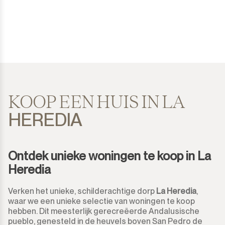
Costalita
Huis
500.000€
500.000€
Diana Park
Vrijstaande Villa
550.000€
550.000€
Doña Julia
Semi-Vrijstaande Villa
600.000€
600.000€
El Padron
Geschakelde Woning
650.000€
650.000€
KOOP EEN HUIS IN LA
HEREDIA
El Paraiso
Finca-Cortijo
700.000€
700.000€
El Presidente
Bungalow
750.000€
750.000€
Ontdek unieke woningen te koop in La
Estepona
Percelen
Heredia
800.000€
800.000€
Gaucín
Residentiele Percelen
Verken het unieke, schilderachtige dorp
La Heredia
,
850.000€
850.000€
waar we een unieke selectie van woningen te koop
Guadalmina Alta
hebben. Dit meesterlijk gerecreëerde Andalusische
Commercieel Percelen
900.000€
900.000€
pueblo, genesteld in de heuvels boven San Pedro de