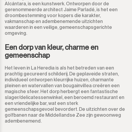
Alcántara, is een kunstwerk. Ontworpen door de
Guadalmina Baja
Grond
950.000€
950.000€
gerenommeerde architect Jaime Parladé, is het een
droombestemming voor kopers die karakter,
Guadiaro
Grond met Ruin
vakmanschap en adembenemende uitzichten
1.000.000€
1.000.000€
waarderen in een veilige, gemeenschapsgerichte
omgeving.
La Alcaidesa
Commercieel
1.100.000€
1.100.000€
Een dorp van kleur, charme en
La Duquesa
Bar
1.200.000€
1.200.000€
gemeenschap
La Heredia
Restaurant
1.300.000€
1.300.000€
Het leven in La Heredia is als het betreden van een
prachtig gecureerd schilderij. De geplaveide straten,
Los Arqueros
Hotel
1.400.000€
1.400.000€
individueel ontworpen kleurrijke huizen, charmante
pleinen en watervallen van bougainvillea creëren een
Los Flamingos
magische sfeer. Het dorp herbergt een fantastische
Winkel
1.500.000€
1.500.000€
slager/delicatessenwinkel, een beroemd restaurant en
een vriendelijke bar, wat een sterk
Manilva
Kantoor
2.000.000€
2.000.000€ +
gemeenschapsgevoel bevordert. De uitzichten over de
golfbanen naar de Middellandse Zee zijn gewoonweg
Marbella
Bergruimte
adembenemend.